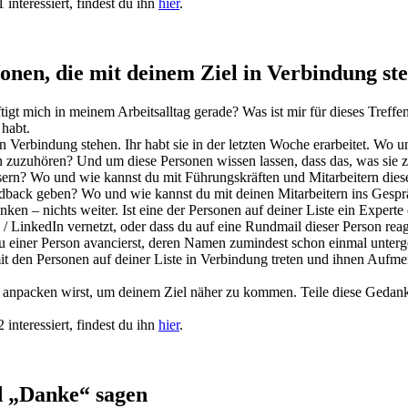
interessiert, findest du ihn
hier
.
onen, die mit deinem Ziel in Verbindung st
gt mich in meinem Arbeitsalltag gerade? Was ist mir für dieses Treffen
 habt.
n Verbindung stehen. Ihr habt sie in der letzten Woche erarbeitet. Wo 
zuhören? Und um diese Personen wissen lassen, dass das, was sie zu sag
ern? Wo und wie kannst du mit Führungskräften und Mitarbeitern diese
back geben? Wo und wie kannst du mit deinen Mitarbeitern ins Gespr
en – nichts weiter. Ist eine der Personen auf deiner Liste ein Expert
 / LinkedIn vernetzt, oder dass du auf eine Rundmail dieser Person reag
 einer Person avancierst, deren Namen zumindest schon einmal unter
it den Personen auf deiner Liste in Verbindung treten und ihnen Aufm
 anpacken wirst, um deinem Ziel näher zu kommen. Teile diese Gedank
interessiert, findest du ihn
hier
.
 „Danke“ sagen