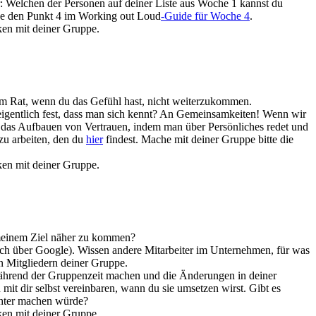
r: Welchen der Personen auf deiner Liste aus Woche 1 kannst du
ese den Punkt 4 im Working out Loud
-Guide für Woche 4
.
en mit deiner Gruppe.
um Rat, wenn du das Gefühl hast, nicht weiterzukommen.
 eigentlich fest, dass man sich kennt? An Gemeinsamkeiten! Wenn wir
 das Aufbauen von Vertrauen, indem man über Persönliches redet und
zu arbeiten, den du
hier
findest. Mache mit deiner Gruppe bitte die
en mit deiner Gruppe.
 meinem Ziel näher zu kommen?
 auch über Google). Wissen andere Mitarbeiter im Unternehmen, für was
n Mitgliedern deiner Gruppe.
t während der Gruppenzeit machen und die Änderungen in deiner
mit dir selbst vereinbaren, wann du sie umsetzen wirst. Gibt es
chter machen würde?
en mit deiner Gruppe.