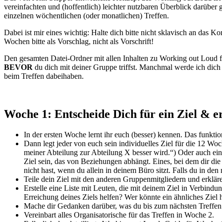
vereinfachten und (hoffentlich) leichter nutzbaren Überblick darüb
einzelnen wöchentlichen (oder monatlichen) Treffen.
Dabei ist mir eines wichtig: Halte dich bitte nicht sklavisch an das 
Wochen bitte als Vorschlag, nicht als Vorschrift!
Den gesamten Datei-Ordner mit allen Inhalten zu Working out Loud 
BEVOR
du dich mit deiner Gruppe triffst. Manchmal werde ich dich 
beim Treffen dabeihaben.
Woche 1: Entscheide Dich für ein Ziel & er
In der ersten Woche lernt ihr euch (besser) kennen. Das funkti
Dann legt jeder von euch sein individuelles Ziel für die 12 W
meiner Abteilung zur Abteilung X besser wird.“) Oder auch ein
Ziel sein, das von Beziehungen abhängt. Eines, bei dem dir d
nicht hast, wenn du allein in deinem Büro sitzt. Falls du in den
Teile dein Ziel mit den anderen Gruppenmitgliedern und erkläre
Erstelle eine Liste mit Leuten, die mit deinem Ziel in Verbind
Erreichung deines Ziels helfen? Wer könnte ein ähnliches Ziel
Mache dir Gedanken darüber, was du bis zum nächsten Treffen
Vereinbart alles Organisatorische für das Treffen in Woche 2.