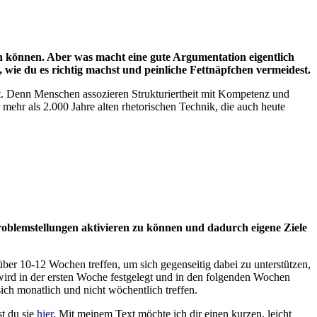
en können. Aber was macht eine gute Argumentation eigentlich
wie du es richtig machst und peinliche Fettnäpfchen vermeidest.
t. Denn Menschen assozieren Strukturiertheit mit Kompetenz und
 mehr als 2.000 Jahre alten rhetorischen Technik, die auch heute
Problemstellungen aktivieren zu können und dadurch eigene Ziele
über 10-12 Wochen treffen, um sich gegenseitig dabei zu unterstützen,
 wird in der ersten Woche festgelegt und in den folgenden Wochen
ich monatlich und nicht wöchentlich treffen.
st du sie
hier
. Mit meinem Text möchte ich dir einen kurzen, leicht