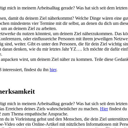
gt mich in meinem Arbeitsalltag gerade? Was hat sich seit dem letzte
sen, damit du deinem Ziel näherkommst? Welche Dinge wären eine gute 
Wochen mindestens vier Termine mit dir selbst, an denen du dich um d
, um an deinem Ziel zu arbeiten.
Netzwerke du nutzen könntest, um deinem Ziel näherzukommen. Das kö
onferenzen, oder einflussreiche Personen mit ihrem jeweiligen Netzwe
ig sind, weiter. Gibt es unter den Personen, die für dein Ziel wichtig 
h daran denken, wie du mir letztes Jahr YZ…. Ich möchte dir dafür e
e.
 anpacken wirst, um deinem Ziel näher zu kommen. Teile diese Gedank
interessiert, findest du ihn
hier
.
merksamkeit
gt mich in meinem Arbeitsalltag gerade? Was hat sich seit dem letzten
das Erreichen deines Ziels wahrscheinlicher zu machen.
Hier
findest du
t 2 zum Thema empathische Ansprache.
nn du in Vorleistung gehst und den Menschen, die dein Ziel unterstütz
Video oder ein Online-Artikel mit nützlichen Informationen mit Persone