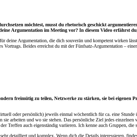
durchsetzen möchtest, musst du rhetorisch geschickt argumentier
deine Argumentation im Meeting vor? In diesem Video erfährst du, 
für deine Argumentation, die dich souverän und kompetent wirken läss
des Vortrags. Beides erreichst du mit der Fünfsatz-Argumentation – einer
dern freimütig zu teilen, Netzwerke zu stärken, sie bei eigenen 
tuell oder persönlich) jeweils einmal wöchentlich für ca. eine Stunde 
 sie arbeiten und wo sie stehen. Das persönliche Ziel jedes einzelnen
der Treffen auch eigenständig variieren. Ich kenne auch Gruppen, die s
hr detailliert und komplex. Wenn dich die Details interessieren, finde