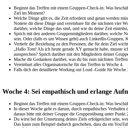
Beginnt das Treffen mit einem Gruppen-Check-in: Was beschäfti
Ziel im Moment?
Welche Dinge gibt es, die Zeit erfordern und getan werden müs
Notiere dir diese Dinge und vereinbare für die nächsten vier 
darüber, welche Dinge das sind, und wie du deine Zeit einteilst
Sprich mit den anderen Gruppenmitgliedern darüber, welche 
sein. Oder (falls es um Wissen geht) auch LinkedIn-Gruppen, K
Vertiefe die Beziehung zu den Personen, die für dein Ziel wicht
„Hallo Tom! Als ich heute gerade XY gemacht habe, musste ic
aussprechen? Sprich darüber mit den Mitgliedern deiner Grupp
Mache dir Gedanken darüber, was du bis zum nächsten Treffen
Vereinbart alles Organisatorische für das Treffen in Woche 4.
Falls dich der detaillierte Working out Loud -Guide für Woche 3 
Woche 4: Sei empathisch und erlange Auf
Beginnt das Treffen mit einem Gruppen-Check-in: Was beschäfti
In dieser Woche geht es darum, durch empathisches Verhalten 
daraus bitte mit deiner Gruppe die Gruppenübung unter Punk
Du wirst bei der Umsetzung deines Ziels erfolgreicher sein, we
Das kann zum Beispiel dadurch geschehen, dass du ein YouTube-