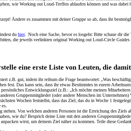
er geben, wie Working out Loud-Treffen ablaufen können und was dabei
Konzept! Ändere es zusammen mit deiner Gruppe so ab, dass ihr bestmögli
findest du
hier
. Noch eine Sache, bevor es losgeht: Bitte schaue dir di
bitten, die jeweils verlinkten original Working out Loud-Circle Guide
stelle eine erste Liste von Leuten, die dami
oniert z.B. gut, indem ihr reihum die Frage beantwortet: „Was beschäft
ochen fest. Das kann sein, dass ihr etwas Bestimmtes in eurem Arbeits
 persönliches Entwicklungsziel (z.B.: „Ich möchte meinen Mitarbeiter
ie anderen Gruppenmitglieder (oder andere Menschen im Unternehmen) W
 nächsten Wochen feststellst, dass das Ziel, das du in Woche 1 festgele
 es.
ung stehen. Von welchen anderen Personen ist die Erreichung des Ziels 
 haben, wie du? Besprich deine Liste mit den anderen Gruppenmitgliede
 anpacken wirst, um deinem Ziel näher zu kommen. Teile diese Gedank