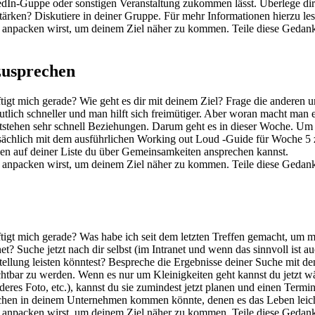
kedIn-Guppe oder sonstigen Veranstaltung zukommen lässt. Überlege di
ärken? Diskutiere in deiner Gruppe. Für mehr Informationen hierzu l
 anpacken wirst, um deinem Ziel näher zu kommen. Teile diese Gedank
zusprechen
igt mich gerade? Wie geht es dir mit deinem Ziel? Frage die anderen 
tlich schneller und man hilft sich freimütiger. Aber woran macht man
ntstehen sehr schnell Beziehungen. Darum geht es in dieser Woche. Um
tsächlich mit dem ausführlichen Working out Loud -Guide für Woche 5 
nen auf deiner Liste du über Gemeinsamkeiten ansprechen kannst.
 anpacken wirst, um deinem Ziel näher zu kommen. Teile diese Gedank
tigt mich gerade? Was habe ich seit dem letzten Treffen gemacht, um
net? Suche jetzt nach dir selbst (im Intranet und wenn das sinnvoll ist
tellung leisten könntest? Bespreche die Ergebnisse deiner Suche mit de
sichtbar zu werden. Wenn es nur um Kleinigkeiten geht kannst du jetz
res Foto, etc.), kannst du sie zumindest jetzt planen und einen Termin 
schen in deinem Unternehmen kommen könnte, denen es das Leben lei
 anpacken wirst, um deinem Ziel näher zu kommen. Teile diese Gedank