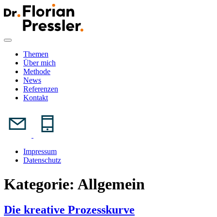
Skip
to
content
Themen
Über mich
Methode
News
Referenzen
Kontakt
Impressum
Datenschutz
Kategorie:
Allgemein
Die kreative Prozesskurve