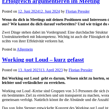
Erfolgreich argumentieren im Meeting
Posted on
12. Juni 2024
12. Juni 2024
by
Florian Pressler
Wenn du dich in Meetings mit deinen Positionen und Interessen 
aus? Wie kannst du dich darauf vorbereiten? Und wie trägst du 
Zwei Dinge stehen dabei im Vordergrund: Eine durchdachte Struktur 
Unstrukturiertheit mit Inkompetenz. Wichtig ist auch die Flüssigkeit 
ncihts von ihrer Effektivität verloren hat.
Posted in
Allgemein
Working out Loud – kurz gefasst
Posted on
13. April 2023
13. April 2023
by
Florian Pressler
Bei Working out Loud geht es darum, Wissen nicht zu horten, son
leichter und verlässlicher zu erreichen.
Working out Loud -Kreise sind Gruppen von 3-5 Personen die sich (vir
ein bestimmtes Ziel zu erreichen und um transparent zu machen, woran
gemeinsam verfolgt. Natürlich könnt ihr die Abstände und die Anzahl 
Das von John Stepper entwickelte Konzept des Working out Loud ist se