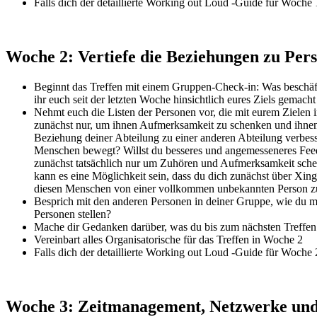
Falls dich der detaillierte Working out Loud -Guide für Woche 1 
Woche 2: Vertiefe die Beziehungen zu Pers
Beginnt das Treffen mit einem Gruppen-Check-in: Was beschäfti
ihr euch seit der letzten Woche hinsichtlich eures Ziels gemacht
Nehmt euch die Listen der Personen vor, die mit eurem Zielen i
zunächst nur, um ihnen Aufmerksamkeit zu schenken und ihnen zu
Beziehung deiner Abteilung zu einer anderen Abteilung verbess
Menschen bewegt? Willst du besseres und angemesseneres Feed
zunächst tatsächlich nur um Zuhören und Aufmerksamkeit schenk
kann es eine Möglichkeit sein, dass du dich zunächst über Xing
diesen Menschen von einer vollkommen unbekannten Person zu
Besprich mit den anderen Personen in deiner Gruppe, wie du m
Personen stellen?
Mache dir Gedanken darüber, was du bis zum nächsten Treffen
Vereinbart alles Organisatorische für das Treffen in Woche 2
Falls dich der detaillierte Working out Loud -Guide für Woche 2 
Woche 3: Zeitmanagement, Netzwerke und