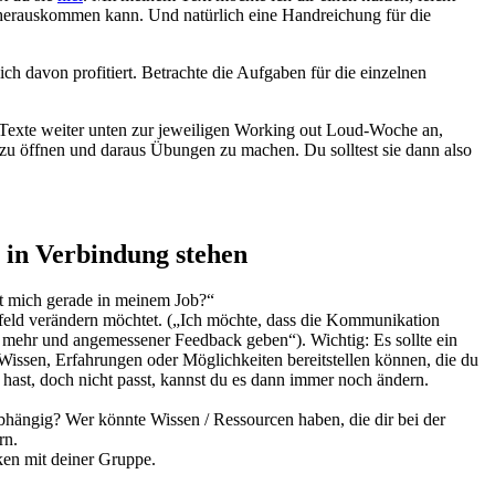
 herauskommen kann. Und natürlich eine Handreichung für die
ch davon profitiert. Betrachte die Aufgaben für die einzelnen
e Texte weiter unten zur jeweiligen Working out Loud-Woche an,
s zu öffnen und daraus Übungen zu machen. Du solltest sie dann also
t in Verbindung stehen
igt mich gerade in meinem Job?“
umfeld verändern möchtet. („Ich möchte, dass die Kommunikation
n mehr und angemessener Feedback geben“). Wichtig: Es sollte ein
issen, Erfahrungen oder Möglichkeiten bereitstellen können, die du
gt hast, doch nicht passt, kannst du es dann immer noch ändern.
abhängig? Wer könnte Wissen / Ressourcen haben, die dir bei der
rn.
en mit deiner Gruppe.