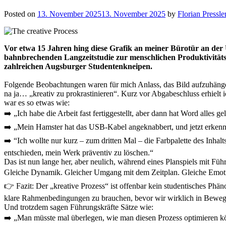
Posted on
13. November 2025
13. November 2025
by
Florian Pressle
Vor etwa 15 Jahren hing diese Grafik an meiner Bürotür an der 
bahnbrechenden Langzeitstudie zur menschlichen Produktivitätsd
zahlreichen Augsburger Studentenkneipen.
Folgende Beobachtungen waren für mich Anlass, das Bild aufzuhänge
na ja… „kreativ zu prokrastinieren“. Kurz vor Abgabeschluss erhielt
war es so etwas wie:
➡️ „Ich habe die Arbeit fast fertiggestellt, aber dann hat Word alles g
➡️ „Mein Hamster hat das USB-Kabel angeknabbert, und jetzt erkennt 
➡️ “Ich wollte nur kurz – zum dritten Mal – die Farbpalette des Inhalt
entschieden, mein Werk präventiv zu löschen.“
Das ist nun lange her, aber neulich, während eines Planspiels mit Führ
Gleiche Dynamik. Gleicher Umgang mit dem Zeitplan. Gleiche Emotio
👉 Fazit: Der „kreative Prozess“ ist offenbar kein studentisches Phän
klare Rahmenbedingungen zu brauchen, bevor wir wirklich in Bew
Und trotzdem sagen Führungskräfte Sätze wie:
➡️ „Man müsste mal überlegen, wie man diesen Prozess optimieren k