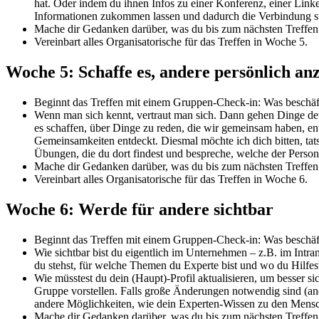
hat. Oder indem du ihnen Infos zu einer Konferenz, einer Lin
Informationen zukommen lassen und dadurch die Verbindung st
Mache dir Gedanken darüber, was du bis zum nächsten Treffen
Vereinbart alles Organisatorische für das Treffen in Woche 5.
Woche 5: Schaffe es, andere persönlich an
Beginnt das Treffen mit einem Gruppen-Check-in: Was beschäft
Wenn man sich kennt, vertraut man sich. Dann gehen Dinge deu
es schaffen, über Dinge zu reden, die wir gemeinsam haben, e
Gemeinsamkeiten entdeckt. Diesmal möchte ich dich bitten, ta
Übungen, die du dort findest und bespreche, welche der Perso
Mache dir Gedanken darüber, was du bis zum nächsten Treffen
Vereinbart alles Organisatorische für das Treffen in Woche 6.
Woche 6: Werde für andere sichtbar
Beginnt das Treffen mit einem Gruppen-Check-in: Was beschäf
Wie sichtbar bist du eigentlich im Unternehmen – z.B. im Intra
du stehst, für welche Themen du Experte bist und wo du Hilfes
Wie müsstest du dein (Haupt)-Profil aktualisieren, um besser 
Gruppe vorstellen. Falls große Änderungen notwendig sind (ande
andere Möglichkeiten, wie dein Experten-Wissen zu den Men
Mache dir Gedanken darüber, was du bis zum nächsten Treffen