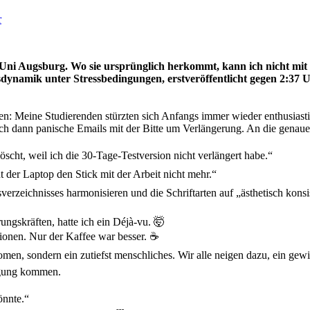
r
Uni Augsburg. Wo sie ursprünglich herkommt, kann ich nicht mit S
ynamik unter Stressbedingungen, erstveröffentlicht gegen 2:37 Uh
n: Meine Studierenden stürzten sich Anfangs immer wieder enthusias
 ich dann panische Emails mit der Bitte um Verlängerung. An die gena
elöscht, weil ich die 30-Tage-Testversion nicht verlängert habe.“
der Laptop den Stick mit der Arbeit nicht mehr.“
sverzeichnisses harmonisieren und die Schriftarten auf „ästhetisch kons
ungskräften, hatte ich ein Déjà-vu. 🤯
nen. Nur der Kaffee war besser. ☕️
omen, sondern ein zutiefst menschliches. Wir alle neigen dazu, ein gew
egung kommen.
önnte.“